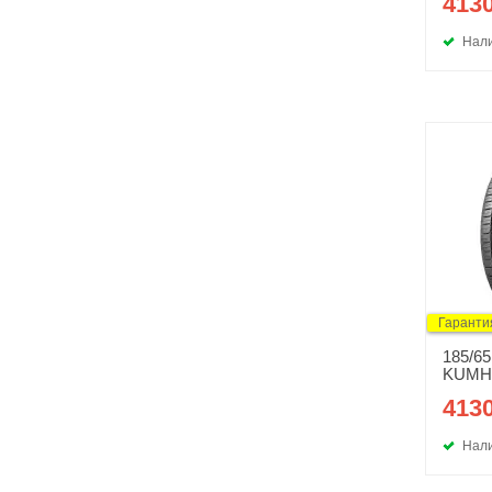
4130
Нали
Гаранти
185/65
KUMH
4130
Нали