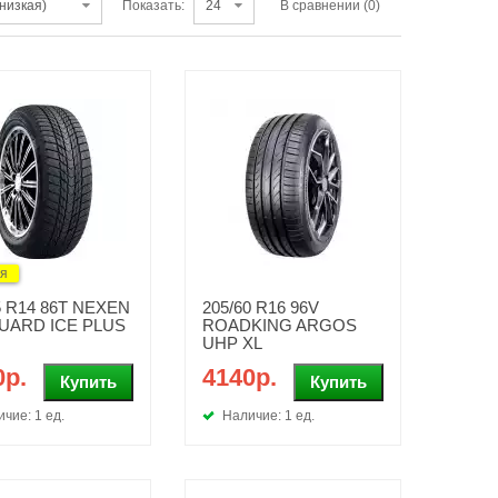
Показать:
В сравнении (0)
ия
5 R14 86T NEXEN
205/60 R16 96V
UARD ICE PLUS
ROADKING ARGOS
UHP XL
0р.
4140р.
чие: 1 ед.
Наличие: 1 ед.