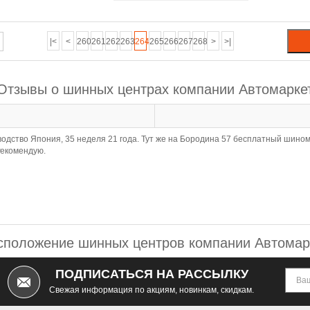
|<
<
260
261
262
263
264
265
266
267
268
>
>|
Отзывы о шинных центрах компании Автомарке
оизводство Япония, 35 неделя 21 года. Тут же на Бородина 57 бесплатный шин
Рекомендую.
сположение шинных центров компании Автомар
ПОДПИСАТЬСЯ НА РАССЫЛКУ
Свежая информация по акциям, новинкам, скидкам.