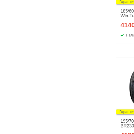
Гаранти
185/60
Win-Tu
4140
Нали
Гаранти
195/7
BR230