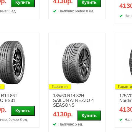
р.
4130р.
413
чие: 6 ед.
Наличие: более 8 ед.
Нали
я
Гарантия
Гарант
 R14 86T
185/60 R14 82H
175/7
O ES31
SAILUN ATREZZO 4
Nordm
SEASONS
р.
413
4130р.
чие: более 8 ед.
Нали
Наличие: 5 ед.