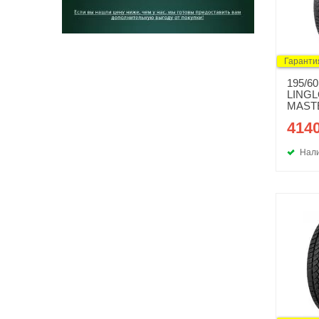
Гаранти
195/6
LING
MAST
4140
Нали