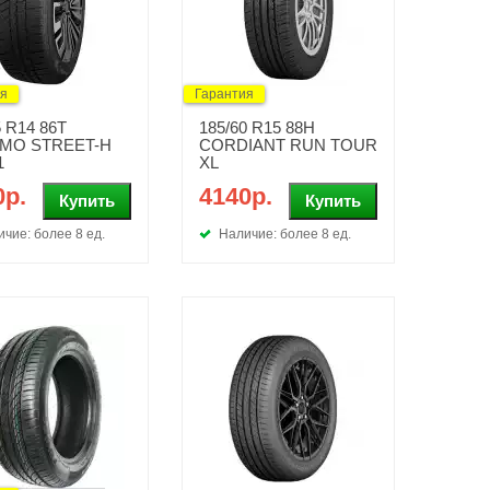
ия
Гарантия
5 R14 86T
185/60 R15 88H
MO STREET-H
CORDIANT RUN TOUR
1
XL
0р.
4140р.
чие: более 8 ед.
Наличие: более 8 ед.