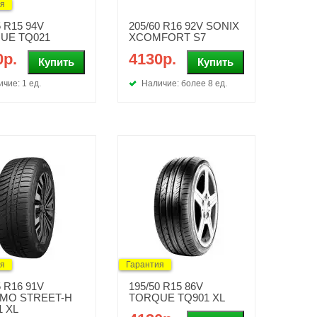
ия
5 R15 94V
205/60 R16 92V SONIX
UE TQ021
XCOMFORT S7
0р.
4130р.
чие: 1 ед.
Наличие: более 8 ед.
ия
Гарантия
5 R16 91V
195/50 R15 86V
MO STREET-H
TORQUE TQ901 XL
1 XL