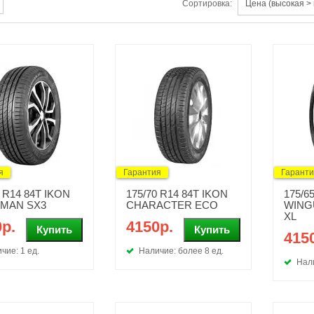
Сортировка:
я
Гарантия
Гарант
0 R14 84T IKON
175/70 R14 84T IKON
175/6
MAN SX3
CHARACTER ECO
WING
XL
р.
4150р.
415
чие: 1 ед.
Наличие: более 8 ед.
Нали