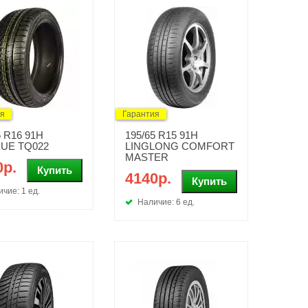
ия
Гарантия
5 R16 91H
195/65 R15 91H
UE TQ022
LINGLONG COMFORT
MASTER
0р.
4140р.
чие: 1 ед.
Наличие: 6 ед.