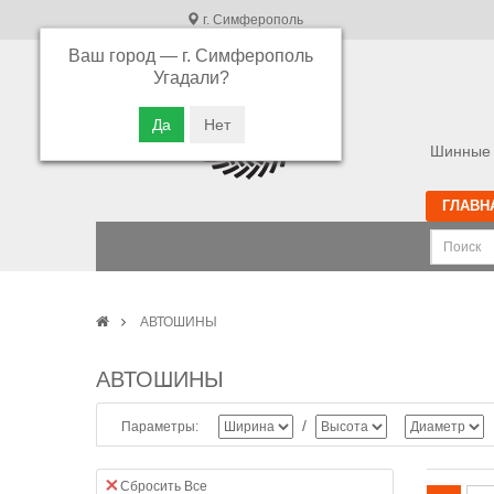
г. Симферополь
Ваш город —
г. Симферополь
В связи с высокой загрузкой операторов
Угадали?
просьба оставлять ваши заказы в корзине.
Приносим свои извинения
Шинные 
ГЛАВН
АВТОШИНЫ
АВТОШИНЫ
/
Параметры:
Сбросить Все