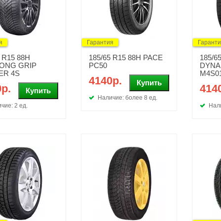
я
Гарантия
Гарант
0 R15 88H
185/65 R15 88H PACE
185/6
LONG GRIP
PC50
DYNA
ER 4S
M4S0
4140р.
р.
414
Наличие: более 8 ед.
чие: 2 ед.
Нали