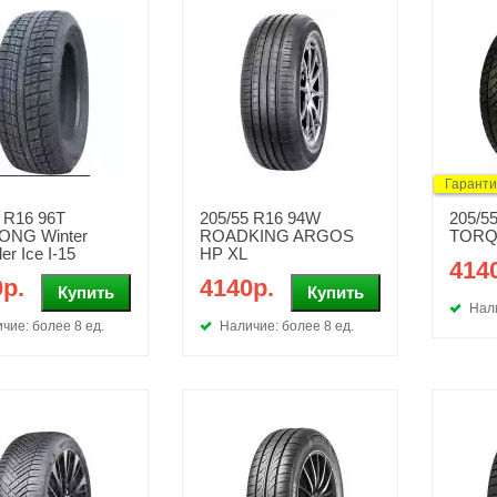
Гарант
 R16 96T
205/55 R16 94W
205/5
ONG Winter
ROADKING ARGOS
TORQ
er Ice I-15
HP XL
414
р.
4140р.
Нали
чие: более 8 ед.
Наличие: более 8 ед.