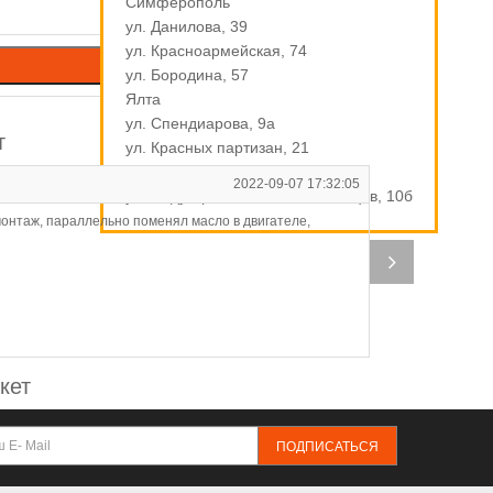
Симферополь
ул. Данилова, 39
ул. Красноармейская, 74
ул. Бородина, 57
Ялта
ул. Спендиарова, 9а
т
ул. Красных партизан, 21
Севастополь
2022-09-07 17:32:05
А
ул. Индустриальная / Стахановцев, 10б
омонтаж, параллельно поменял масло в двигателе,
Це
Бр
чт
кет
ПОДПИСАТЬСЯ