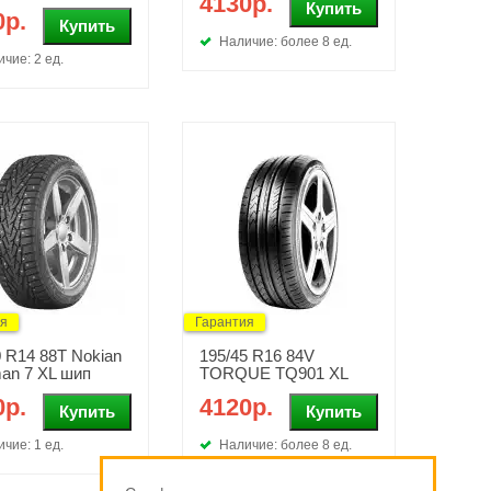
4130р.
0р.
Наличие: более 8 ед.
чие: 2 ед.
ия
Гарантия
0 R14 88T Nokian
195/45 R16 84V
an 7 XL шип
TORQUE TQ901 XL
0р.
4120р.
чие: 1 ед.
Наличие: более 8 ед.