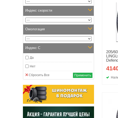
Индекс скорости
Омологация
Индекс С
205/60
LINGL
Да
Defend
Нет
4140
Сбросить Все
Применить
Нали