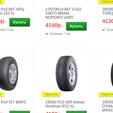
я
Гарант
 R15 84T HiFly
175/70R14 84T V-522
205/6
ri 216 TL
VIATTI BRINA
TORQ
NORDIKO ШИП
р.
413
4140р.
чие: 6 ед.
Нали
Наличие: 7 ед.
я
Гарантия
Гарант
0 R14 91T BARS
195/60 R15 92R Nokian
195/5
Nordman RS2 XL
DYNA
M4S0