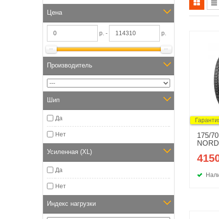
Цена
р. -
р.
Производитель
Шип
Да
Гаранти
Нет
175/7
NORD
Усиленная (XL)
4150
Да
Нали
Нет
Индекс нагрузки