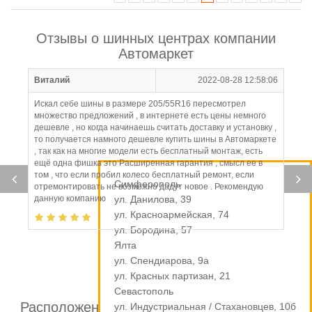
Отзывы о шинных центрах компании
Автомаркет
Виталий
2022-08-28 12:58:06
Искал себе шины в размере 205/55R16 пересмотрел
множество предложений , в интернете есть цены немного
дешевле , но когда начинаешь считать доставку и установку ,
то получается намного дешевле купить шины в Автомаркете
, так как на многие модели есть бесплатный монтаж, есть
ещё одна фишка это Расширенная гарантия , смысл ее в
том , что если пробил колесо бесплатный ремонт, если
Симферополь
отремонтировать не возможно дадут новое . Рекомендую
данную компанию
ул. Данилова, 39
ул. Красноармейская, 74
ул. Бородина, 57
Ялта
ул. Спендиарова, 9а
ул. Красных партизан, 21
Севастополь
Расположение шинных центров компании
ул. Индустриальная / Стахановцев, 10б