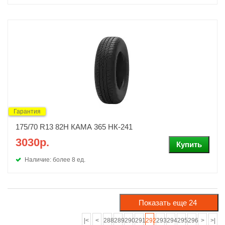
Гарантия
175/70 R13 82H КАМА 365 НК-241
3030р.
Наличие: более 8 ед.
|<
<
288
289
290
291
292
293
294
295
296
>
>|