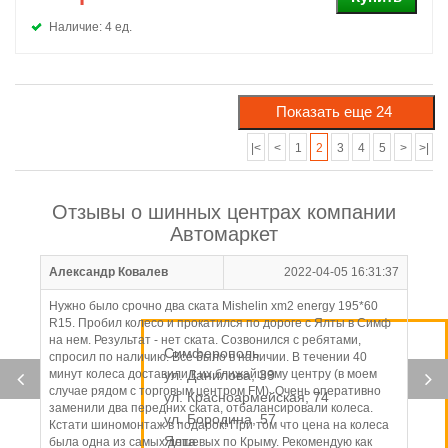
Наличие: 4 ед.
|<
<
1
2
3
4
5
>
>|
Отзывы о шинных центрах компании
Автомаркет
Александр Ковалев
2022-04-05 16:31:37
Нужно было срочно два ската Mishelin xm2 energy 195*60
R15. Пробил колесо и прокатился по дороге с Ялты в Симф
на нем. Результат - нет ската. Созвонился с ребятами,
Симферополь
спросил по наличию. Все было в наличии. В течении 40
минут колеса доставили к их ближайшему центру (в моем
ул. Данилова, 39
случае рядом с торговым центром FM). Очень оперативно
ул. Красноармейская, 74
заменили два передних ската, отбалансировали колеса.
ул. Бородина, 57
Кстати шиномонтаж в подарок! При том что цена на колеса
Ялта
была одна из самых дешевых по Крыму. Рекомендую как