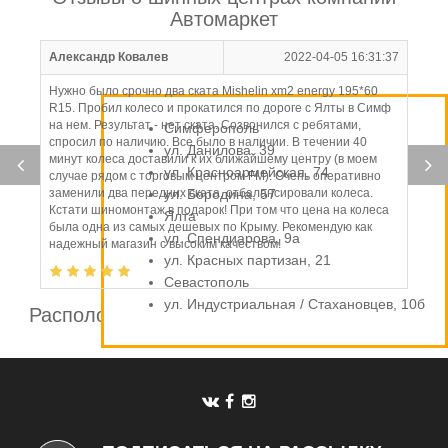
Автомаркет
Александр Ковалев
2022-04-05 16:31:37
Нужно было срочно два ската Mishelin xm2 energy 195*60
R15. Пробил колесо и прокатился по дороге с Ялты в Симф
на нем. Результат - нет ската. Созвонился с ребятами,
Симферополь
спросил по наличию. Все было в наличии. В течении 40
ул. Данилова, 39
минут колеса доставили к их ближайшему центру (в моем
ул. Красноармейская, 74
случае рядом с торговым центром FM). Очень оперативно
заменили два передних ската, отбалансировали колеса.
ул. Бородина, 57
Кстати шиномонтаж в подарок! При том что цена на колеса
Ялта
была одна из самых дешевых по Крыму. Рекомендую как
ул. Спендиарова, 9а
надежный магазин с высоким качеством!
ул. Красных партизан, 21
Севастополь
ул. Индустриальная / Стахановцев, 10б
Расположение шинных центров компании
Автомаркет