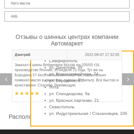
Авто масла
АКБ
Отзывы о шинных центрах компании
Автомаркет
Дмитрий
2022-09-07 17:32:05
Симферополь
Заказал 4 шины Bridgestone blizzak vrx 205/55 r16,
ул. Данилова, 39
производство Япония, 35 неделя 21 года. Тут же на
ул. Красноармейская, 74
Бородина 57 бесплатный шиномонтаж, параллельно
поменял масло в двигателе, салонный фильтр. Все быстро и
ул. Бородина, 57
качественно. Спасибо. Рекомендую.
Ялта
ул. Спендиарова, 9а
ул. Красных партизан, 21
Севастополь
ул. Индустриальная / Стахановцев, 10б
Расположение шинных центров компании
Автомаркет