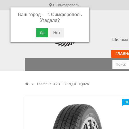
г. Симферополь
Ваш город —
г. Симферополь
В связи с высокой загрузкой операторов
Угадали?
просьба оставлять ваши заказы в корзине.
Приносим свои извинения
Шинные 
ГЛАВН
155/65 R13 73T TORQUE TQ026
Н