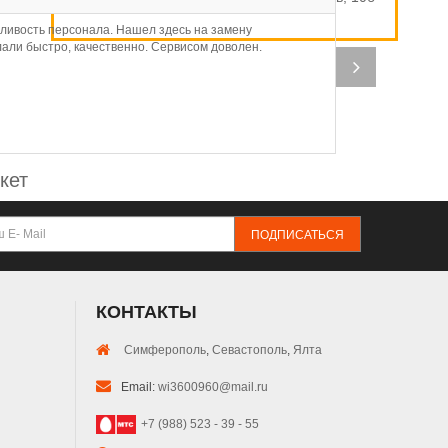
ливость персонала. Нашел здесь на замену
Ав
лали быстро, качественно. Сервисом доволен.
пр
ши
ра
кет
ПОДПИСАТЬСЯ
КОНТАКТЫ
Симферополь
,
Севастополь
,
Ялта
Email:
wi3600960@mail.ru
+7 (988) 523 - 39 - 55