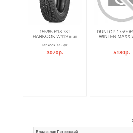
155/65 R13 73T
DUNLOP 175/70R
HANKOOK W419 шип
WINTER MAXX 
Hankook Ханкук..
..
3070р.
5180р.
:51
Владислав Петровский