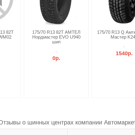
13 82T
175/70 R13 82T АМТЕЛ
175/70 R13 Q Амт
WM02
Нордмастер EVO U940
Мастер K2
шип
..
..
1540р.
0р.
Отзывы о шинных центрах компании Автомарке