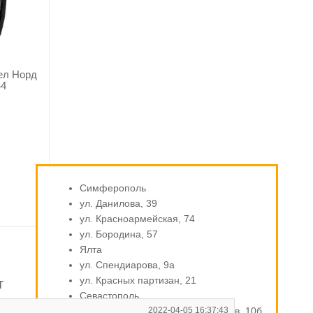
ел Норд
44
Симферополь
ул. Данилова, 39
ул. Красноармейская, 74
ул. Бородина, 57
Ялта
ул. Спендиарова, 9а
ул. Красных партизан, 21
т
Севастополь
ул. Индустриальная / Стахановцев, 10б
2022-04-05 16:37:43
О