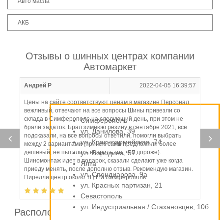
Авто масла
АКБ
Отзывы о шинных центрах компании
Автомаркет
Андрей Р
2022-04-05 16:39:57
Цены на сайте соответствуют ценам в магазине Персонал
вежливый, отвечают на все вопросы Шины привезли со
склада в Симферополе на следующий день, при этом не
Симферополь
брали задаток. Брал зимнюю резину в сентябре 2021, все
ул. Данилова, 39
подсказали, на все вопросы ответили, помогли выбрать
ул. Красноармейская, 74
между 2 вариантами (причем сами предложили более
дешевый, не пытались впарить тот, что дороже).
ул. Бородина, 57
Шиномонтаж идет в подарок, сказали сделают уже когда
Ялта
приеду менять, после дополню отзыв. Рекомендую магазин.
ул. Спендиарова, 9а
Пирелли центр около ТЦ FM Симферополь
ул. Красных партизан, 21
Севастополь
ул. Индустриальная / Стахановцев, 10б
Расположение шинных центров компании