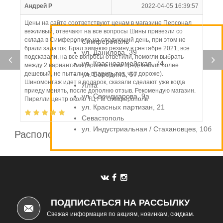
Андрей Р
2022-04-05 16:39:57
Цены на сайте соответствуют ценам в магазине Персонал
вежливый, отвечают на все вопросы Шины привезли со
склада в Симферополе на следующий день, при этом не
Симферополь
брали задаток. Брал зимнюю резину в сентябре 2021, все
ул. Данилова, 39
подсказали, на все вопросы ответили, помогли выбрать
ул. Красноармейская, 74
между 2 вариантами (причем сами предложили более
дешевый, не пытались впарить тот, что дороже).
ул. Бородина, 57
Шиномонтаж идет в подарок, сказали сделают уже когда
Ялта
приеду менять, после дополню отзыв. Рекомендую магазин.
ул. Спендиарова, 9а
Пирелли центр около ТЦ FM Симферополь
ул. Красных партизан, 21
Севастополь
ул. Индустриальная / Стахановцев, 10б
Расположение шинных центров компании
Автомаркет
ПОДПИСАТЬСЯ НА РАССЫЛКУ
Свежая информация по акциям, новинкам, скидкам.