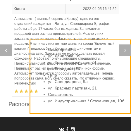
Ольга
2022-04-05 16:41:52
Автомаркет ( шинный сервис в Крыму), одно из его
отделений находится г. Ялта, ул. Спендиарова 9, график
работы с 9 до 17 часов, без выходных. Занимаются
продажей шин разных производителей. Можно у них
заказать через интернет. Часто есть различные акции и
подарки. Я купила у них летние шины из серии "бюджетный
вариант", подарок был - бесплатный шиномонтаж и
Симферополь
диагностика авто. Здесь так же можно сделать развал
ул. Данилова, 39
схождения. Работают очень хорошие специалисты.
ул. Красноармейская, 74
Проконсультируют, помогут в выборе. Цены приемлемые.
Принимают расчет в наличной и безналичной форме.
ул. Бородина, 57
Автомаркет пользуется спросом у автовладельцев. Теперь
Ялта
попробовав сама, могу смело сказать, что отличный сервис.
ул. Спендиарова, 9а
Рекомендую!
ул. Красных партизан, 21
Севастополь
ул. Индустриальная / Стахановцев, 10б
Расположение шинных центров компании
Автомаркет