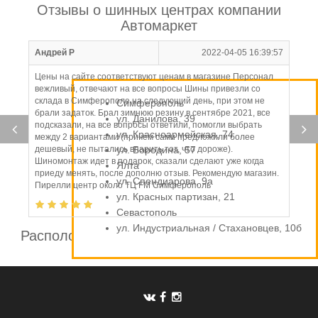
Отзывы о шинных центрах компании
Автомаркет
Андрей Р
2022-04-05 16:39:57
Цены на сайте соответствуют ценам в магазине Персонал
вежливый, отвечают на все вопросы Шины привезли со
склада в Симферополе на следующий день, при этом не
Симферополь
брали задаток. Брал зимнюю резину в сентябре 2021, все
ул. Данилова, 39
подсказали, на все вопросы ответили, помогли выбрать
ул. Красноармейская, 74
между 2 вариантами (причем сами предложили более
дешевый, не пытались впарить тот, что дороже).
ул. Бородина, 57
Шиномонтаж идет в подарок, сказали сделают уже когда
Ялта
приеду менять, после дополню отзыв. Рекомендую магазин.
ул. Спендиарова, 9а
Пирелли центр около ТЦ FM Симферополь
ул. Красных партизан, 21
Севастополь
ул. Индустриальная / Стахановцев, 10б
Расположение шинных центров компании
Автомаркет