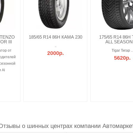
ALTENZO
185/65 R14 86H КАМА 230
175/65 R14 86H
R III
ALL SEASON
..
атор от
Tigar Тигар ..
2000р.
водителей
5620р.
есезонной
 Al
Отзывы о шинных центрах компании Автомарке