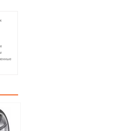
к
ие
м
ченные