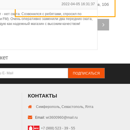
ул. Индустриальная / Стахановцев, 10б
2022-04-05 16:31:37
В
 - нет ската. Созвонился с ребятами, спросил по
Ис
м FM). Очень оперативно заменили два передних ската,
на
дую как надежный магазин с высоким качеством!
бе
кет
ПОДПИСАТЬСЯ
КОНТАКТЫ
Симферополь
,
Севастополь
,
Ялта
Email:
wi3600960@mail.ru
+7 (988) 523 - 39 - 55