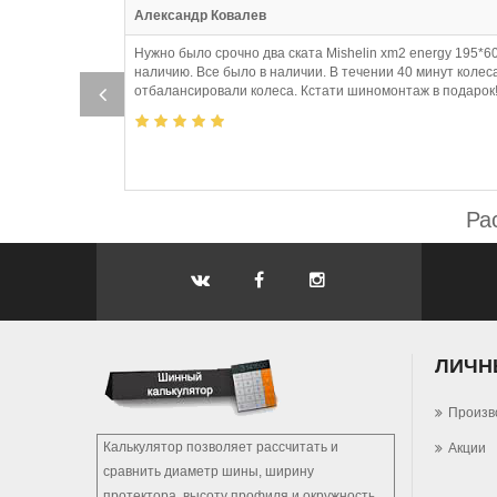
:52
Александр Ковалев
Нужно было срочно два ската Mishelin xm2 energy 195*60
наличию. Все было в наличии. В течении 40 минут колес
ют
отбалансировали колеса. Кстати шиномонтаж в подарок!
Ра
ЛИЧН
Произв
Калькулятор позволяет рассчитать и
Акции
сравнить диаметр шины, ширину
протектора, высоту профиля и окружность,