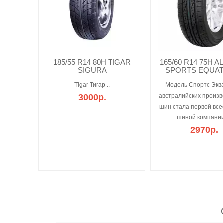
185/55 R14 80H TIGAR
165/60 R14 75H 
SIGURA
SPORTS EQUATO
Tigar Тигар ..
Модель Спортс Экв
3000р.
австралийских произ
шин стала первой вс
шиной компании
2970р.