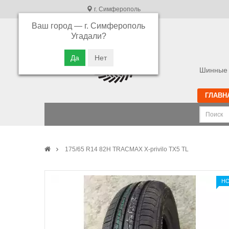
г. Симферополь
Ваш город —
г. Симферополь
В связи с высокой загрузкой операторов
Угадали?
просьба оставлять ваши заказы в корзине.
Приносим свои извинения
Шинные 
ГЛАВН
175/65 R14 82H TRACMAX X-privilo TX5 TL
Н