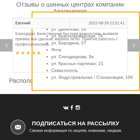
Отзывы о шинных центрах компании
Автомаркет
Симферополь
Евгений
2022-08-29 22:01:41
ул. Данилова, 39
Благодарю. Качественная быстрая диагностика, выявили
ул. Красноармейская, 74
причину всё сделали, машина летит. Приятно работать с
ул. Бородина, 57
профессионалами.
Ялта
ул. Спендиарова, 9а
ул. Красных партизан, 21
Севастополь
ул. Индустриальная / Стахановцев, 10б
Расположение шинных центров компании
Автомаркет
ПОДПИСАТЬСЯ НА РАССЫЛКУ
Свежая информация по акциям, новинкам, скидкам.