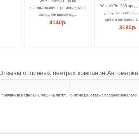
WP52 рассчитана на
WinterXPro 888 пред
использование в регионах, где в
для установки на 
холодное время года
спектр легкового т
4140р.
3180р.
Отзывы о шинных центрах компании Автомарке
 причину всё сделали, машина летит. Приятно работать с профессионалами.