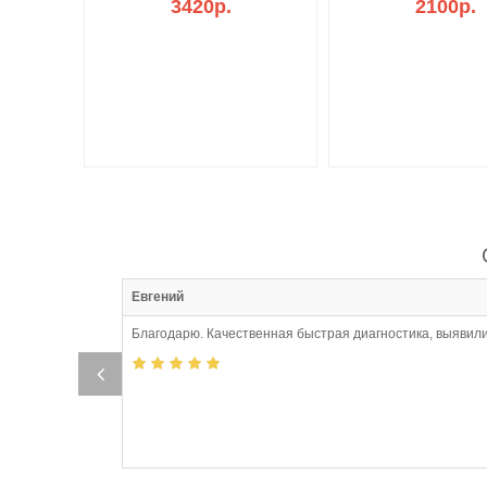
3420р.
2100р.
:10
Евгений
Благодарю. Качественная быстрая диагностика, выявили