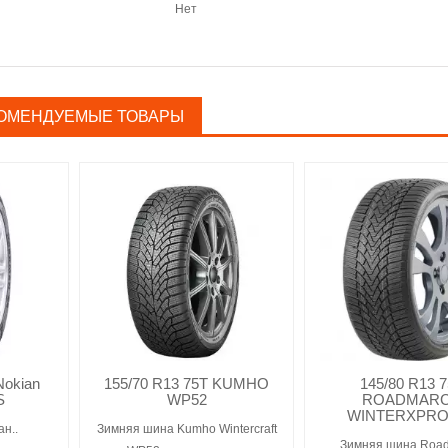
Нет
ОМЕНДУЕМЫЕ ТОВАРЫ
Nokian
155/70 R13 75T KUMHO
145/80 R13 
S
WP52
ROADMAR
WINTERXPRO
н..
Зимняя шина Kumho Wintercraft
Зимняя шина Roa