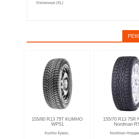
Усиленная (XL)
РЕК
155/80 R13 79T KUMHO
155/70 R13 75R 
WP51
Nordman R
Kumho Кумхо..
Nordman Нордма