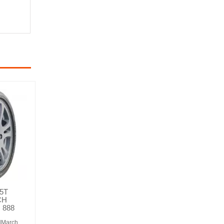
75T
CH
 888
dMarch