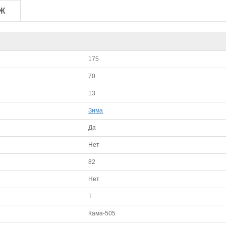
Ж
175
70
13
Зима
Да
Нет
82
Нет
T
Кама-505