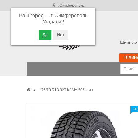
г. Симферополь
Ваш город —
г. Симферополь
В связи с высокой загрузкой операторов
Угадали?
просьба оставлять ваши заказы в корзине.
Приносим свои извинения
Шинные 
ГЛАВН
175/70 R13 82T КАМА 505 шип
Н