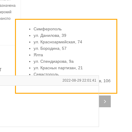
назначена
широкий
ранспо
Симферополь
ул. Данилова, 39
ул. Красноармейская, 74
ул. Бородина, 57
Ялта
ул. Спендиарова, 9а
ул. Красных партизан, 21
т
Севастополь
ул. Индустриальная / Стахановцев, 10б
2022-08-29 22:01:41
В
Ди
по
Р