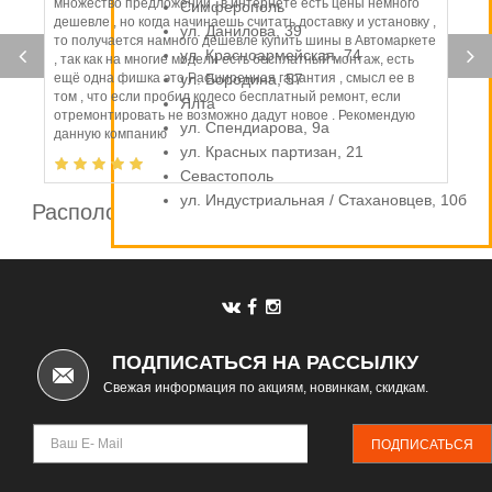
множество предложений , в интернете есть цены немного
Симферополь
дешевле , но когда начинаешь считать доставку и установку ,
ул. Данилова, 39
то получается намного дешевле купить шины в Автомаркете
ул. Красноармейская, 74
, так как на многие модели есть бесплатный монтаж, есть
ещё одна фишка это Расширенная гарантия , смысл ее в
ул. Бородина, 57
том , что если пробил колесо бесплатный ремонт, если
Ялта
отремонтировать не возможно дадут новое . Рекомендую
ул. Спендиарова, 9а
данную компанию
ул. Красных партизан, 21
Севастополь
ул. Индустриальная / Стахановцев, 10б
Расположение шинных центров компании
Автомаркет
ПОДПИСАТЬСЯ НА РАССЫЛКУ
Свежая информация по акциям, новинкам, скидкам.
ПОДПИСАТЬСЯ