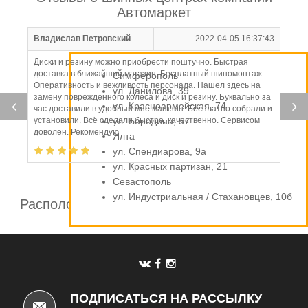
Автомаркет
Владислав Петровский
2022-04-05 16:37:43
Диски и резину можно приобрести поштучно. Быстрая
доставка в ближайший магазин. Бесплатный шиномонтаж.
Симферополь
Оперативность и вежливость персонала. Нашел здесь на
ул. Данилова, 39
замену поврежденного колеса и диск и резину. Буквально за
ул. Красноармейская, 74
час доставили в удобный мне магазин. Бесплатно собрали и
установили. Всё сделали быстро, качественно. Сервисом
ул. Бородина, 57
доволен. Рекомендую
Ялта
ул. Спендиарова, 9а
ул. Красных партизан, 21
Севастополь
ул. Индустриальная / Стахановцев, 10б
Расположение шинных центров компании
Автомаркет
ПОДПИСАТЬСЯ НА РАССЫЛКУ