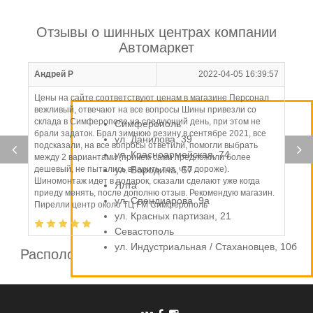
Отзывы о шинных центрах компании
Автомаркет
Андрей Р
2022-04-05 16:39:57
Цены на сайте соответствуют ценам в магазине Персонал
вежливый, отвечают на все вопросы Шины привезли со
склада в Симферополе на следующий день, при этом не
Симферополь
брали задаток. Брал зимнюю резину в сентябре 2021, все
ул. Данилова, 39
подсказали, на все вопросы ответили, помогли выбрать
ул. Красноармейская, 74
между 2 вариантами (причем сами предложили более
дешевый, не пытались впарить тот, что дороже).
ул. Бородина, 57
Шиномонтаж идет в подарок, сказали сделают уже когда
Ялта
приеду менять, после дополню отзыв. Рекомендую магазин.
ул. Спендиарова, 9а
Пирелли центр около ТЦ FM Симферополь
ул. Красных партизан, 21
Севастополь
ул. Индустриальная / Стахановцев, 10б
Расположение шинных центров компании
Автомаркет