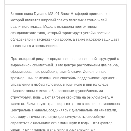
Зимняя шина Dynamo MSL01 Snow-H, сферой применения
которой является широкий спектр легковых автомобилей
различного класса. Модель оснащена протектором
скандинавского типа, который гарантирует устойчивость на
обледенелой и заснеженной дороге, а также надежно защищает
от слэшинга и аквапленнинга.
Протекторный рисунок представлен направленной структурой с
выраженной симметрией. В его центре расположены два ребра,
сформированные ромбовидными блоками. Дополненные
трехмерными ламелями, они способны поддерживать чуткость
управления в любых условиях, в том числе и при гололеде.
Широкие зоны «плеч», образованные крупноблочными
структурами, повышают тяговые свойства на рыхлом снегу. А
также стабилизируют транспорт во время выполнения маневров.
Центральные каналы, соединяясь с диагональными канавками,
формируют вместительную дренажную сеть, способную
справиться с большими объемами шуги и воды. Этот фактор
сводит к минимальным значениям риск слэшинга и