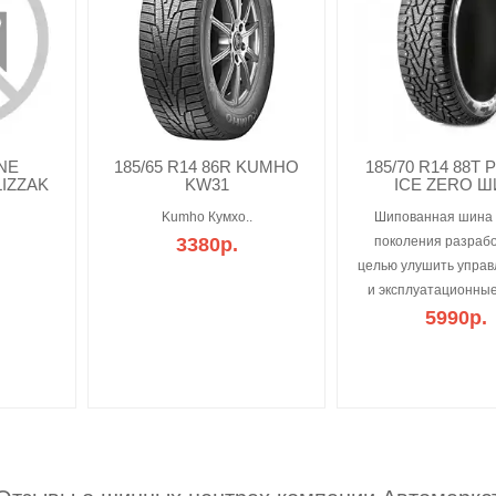
NE
185/65 R14 86R KUMHO
185/70 R14 88T 
LIZZAK
KW31
ICE ZERO 
Kumho Кумхо..
Шипованная шина 
3380р.
поколения разрабо
целью улушить управ
и эксплуатационные
5990р.