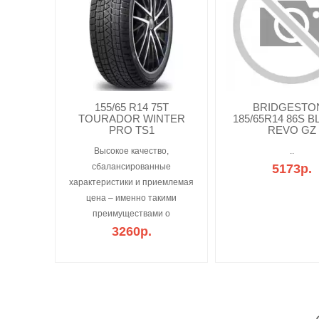
155/65 R14 75T
BRIDGESTO
TOURADOR WINTER
185/65R14 86S B
PRO TS1
REVO GZ
Высокое качество,
..
сбалансированные
5173р.
характеристики и приемлемая
цена – именно такими
преимуществами о
3260р.