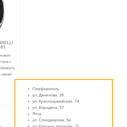
PIRELLI
ШИП
нового
тана с
ляемость
 характ
Симферополь
ул. Данилова, 39
ул. Красноармейская, 74
ул. Бородина, 57
Ялта
ул. Спендиарова, 9а
ул. Красных партизан, 21