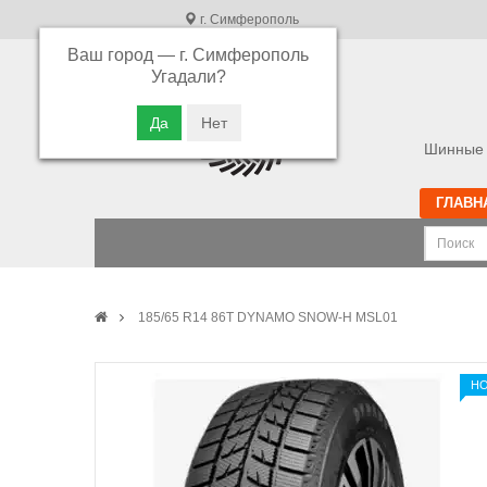
г. Симферополь
Ваш город —
г. Симферополь
В связи с высокой загрузкой операторов
Угадали?
просьба оставлять ваши заказы в корзине.
Приносим свои извинения
Шинные 
ГЛАВН
185/65 R14 86T DYNAMO SNOW-H MSL01
Н