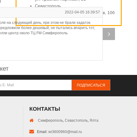
т
Севастополь
ул. Индустриальная / Стахановцев, 10б
2022-04-05 16:39:57
Д
ле на следующий день, при этом не брали задаток.
Оп
 предложили более дешевый, не пытались впарить тот,
ирелли центр около ТЦ FM Симферополь
кет
ПОДПИСАТЬСЯ
КОНТАКТЫ
Симферополь
,
Севастополь
,
Ялта
Email:
wi3600960@mail.ru