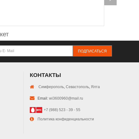
ра
кет
ПОДПИСАТЬСЯ
КОНТАКТЫ
Симферополь
,
Севастополь
,
Ялта
Email:
wi3600960@mail.ru
+7 (988) 523 - 39 - 55
Политика конфиденциальности