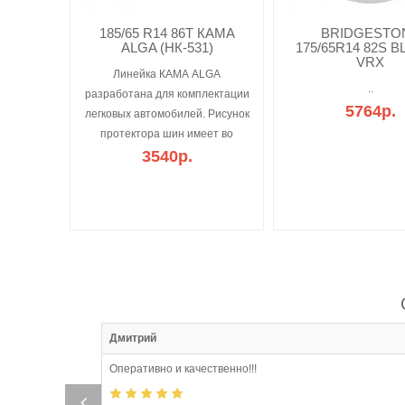
185/65 R14 86T КАМА
BRIDGESTO
ALGA (НК-531)
175/65R14 82S B
VRX
Линейка КАМА ALGA
..
разработана для комплектации
5764р.
легковых автомобилей. Рисунок
протектора шин имеет во
3540р.
:57
Дмитрий
Оперативно и качественно!!!