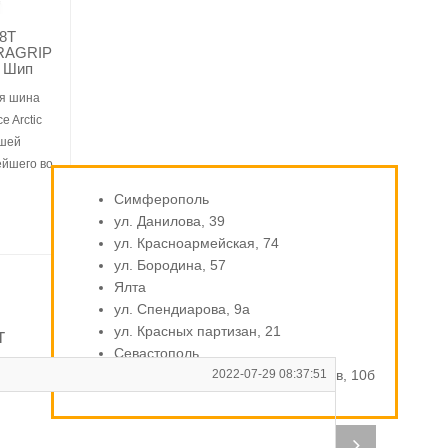
88T
RAGRIP
L Шип
я шина
e Arctic
йшей
ейшего во
Симферополь
ул. Данилова, 39
ул. Красноармейская, 74
ул. Бородина, 57
Ялта
ул. Спендиарова, 9а
ул. Красных партизан, 21
т
Севастополь
ул. Индустриальная / Стахановцев, 10б
2022-07-29 08:37:51
О
Ав
пр
ши