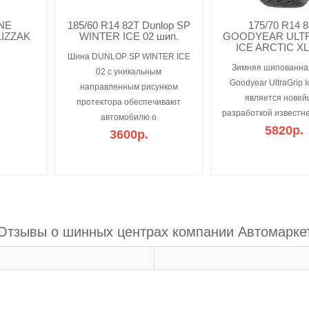
NE
185/60 R14 82T Dunlop SP
175/70 R14 
LIZZAK
WINTER ICE 02 шип.
GOODYEAR ULT
ICE ARCTIC X
Шина DUNLOP SP WINTER ICE
Зимняя шипованна
02 с уникальным
Goodyear UltraGrip Ic
направленным рисунком
является нове
протектора обеспечивают
разработкой известн
автомобилю о
5820р.
3600р.
Отзывы о шинных центрах компании Автомарке