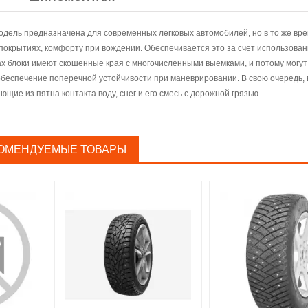
одель предназначена для современных легковых автомобилей, но в то же вр
покрытиях, комфорту при вождении. Обеспечивается это за счет использова
х блоки имеют скошенные края с многочисленными выемками, и потому могут
обеспечение поперечной устойчивости при маневрировании. В свою очередь,
щие из пятна контакта воду, снег и его смесь с дорожной грязью.
ОМЕНДУЕМЫЕ ТОВАРЫ