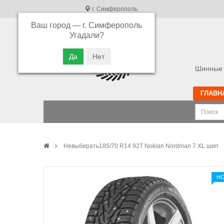
г. Симферополь
Ваш город —
г. Симферополь
В связи с высокой загрузкой операторов
Угадали?
просьба оставлять ваши заказы в корзине.
Приносим свои извинения
Шинные 
ГЛАВН
Невыбирать185/70 R14 92T Nokian Nordman 7 XL шип
Н