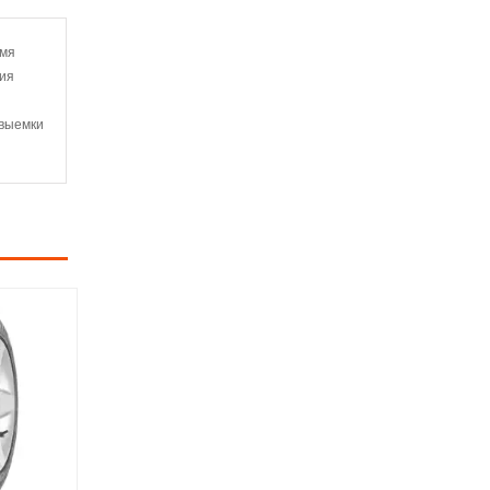
емя
ния
 выемки