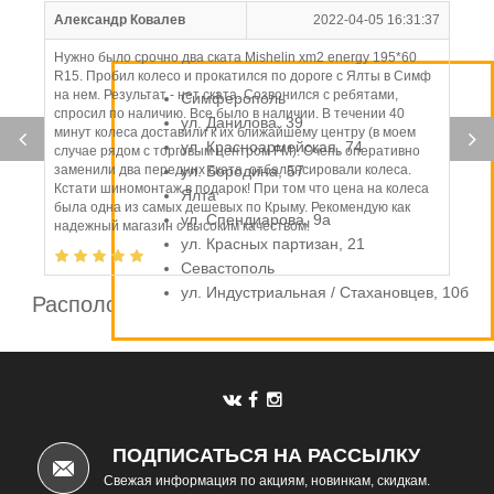
Александр Ковалев
2022-04-05 16:31:37
Нужно было срочно два ската Mishelin xm2 energy 195*60
R15. Пробил колесо и прокатился по дороге с Ялты в Симф
на нем. Результат - нет ската. Созвонился с ребятами,
Симферополь
спросил по наличию. Все было в наличии. В течении 40
ул. Данилова, 39
минут колеса доставили к их ближайшему центру (в моем
ул. Красноармейская, 74
случае рядом с торговым центром FM). Очень оперативно
заменили два передних ската, отбалансировали колеса.
ул. Бородина, 57
Кстати шиномонтаж в подарок! При том что цена на колеса
Ялта
была одна из самых дешевых по Крыму. Рекомендую как
ул. Спендиарова, 9а
надежный магазин с высоким качеством!
ул. Красных партизан, 21
Севастополь
ул. Индустриальная / Стахановцев, 10б
Расположение шинных центров компании
Автомаркет
ПОДПИСАТЬСЯ НА РАССЫЛКУ
Свежая информация по акциям, новинкам, скидкам.