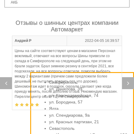
АКБ
Отзывы о шинных центрах компании
Автомаркет
Андрей Р
2022-04-05 16:39:57
Цены на сайте соответствуют ценам в магазине Персонал
вежливый, отвечают на все вопросы Шины привезли со
склада в Симферополе на следующий день, при этом не
брали задаток. Брал зимнюю резину в сентябре 2021, все
подсказали, на все вопросы ответили, помогли выбрать
между 2 вариантами (причем сами предложили более
дешевый, не пытались впарить тот, что дороже).
Симферополь
Шиномонтаж идет в подарок, сказали сделают уже когда
ул. Данилова, 39
приеду менять, после дополню отзыв. Рекомендую магазин.
ул. Красноармейская, 74
Пирелли центр около ТЦ FM Симферополь
ул. Бородина, 57
Ялта
ул. Спендиарова, 9а
ул. Красных партизан, 21
Севастополь