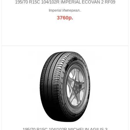
195/70 R15C 104/102R IMPERIAL ECOVAN 2 RF09
Imperial Империал..
3760р.
195/70 R15C 104/102R MICHELIN AGILIS 3