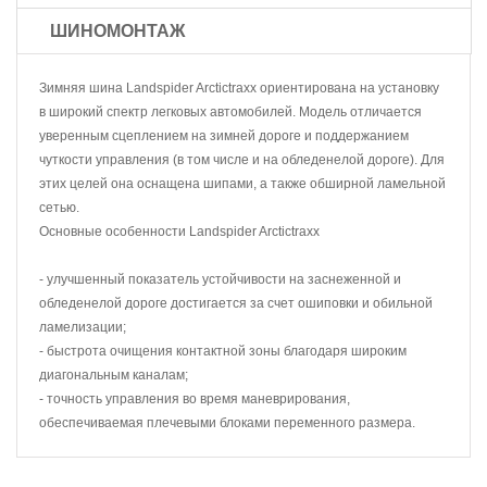
ШИНОМОНТАЖ
Зимняя шина Landspider Arctictraxx ориентирована на установку
в широкий спектр легковых автомобилей. Модель отличается
уверенным сцеплением на зимней дороге и поддержанием
чуткости управления (в том числе и на обледенелой дороге). Для
этих целей она оснащена шипами, а также обширной ламельной
сетью.
Основные особенности Landspider Arctictraxx
- улучшенный показатель устойчивости на заснеженной и
обледенелой дороге достигается за счет ошиповки и обильной
ламелизации;
- быстрота очищения контактной зоны благодаря широким
диагональным каналам;
- точность управления во время маневрирования,
обеспечиваемая плечевыми блоками переменного размера.