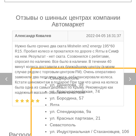
Отзывы о шинных центрах компании
Автомаркет
Александр Ковалев
2022-04-05 16:31:37
Нужно было срочно два ската Mishelin xm2 energy 195*60
R15. Пробил колесо и прокатился по дороге с Ялты в Симф
на нем. Результат - нет ската. Созвонился с ребятами,
спросил по наличию. Все было в наличии. В течении 40
минут колеса доставили к их ближайшему центру (в моем
случае рядом с торговым центром FM). Очень оперативно
заменили два передних ската, отбалансировали колеса.
Симферополь
Кстати шиномонтаж в подарок! При том что цена на колеса
ул. Данилова, 39
была одна из самых дешевых по Крыму. Рекомендую как
ул. Красноармейская, 74
надежный магазин с высоким качеством!
ул. Бородина, 57
Ялта
ул. Спендиарова, 9а
ул. Красных партизан, 21
Севастополь
ул. Индустриальная / Стахановцев, 10б
Расположение шинных центров компании