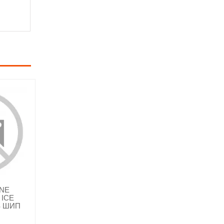
NE
 ICE
S ШИП