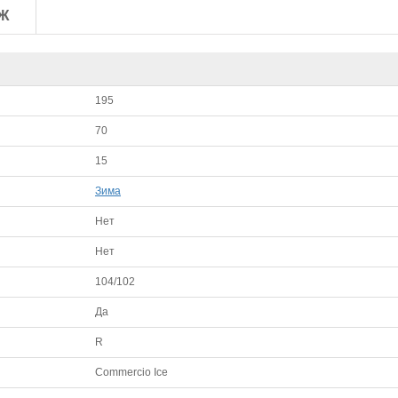
Ж
195
70
15
Зима
Нет
Нет
104/102
Да
R
Commercio Ice