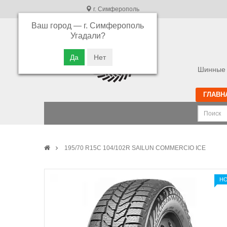
г. Симферополь
Ваш город —
г. Симферополь
В связи с высокой загрузкой операторов
Угадали?
просьба оставлять ваши заказы в корзине.
Приносим свои извинения
Шинные 
ГЛАВН
195/70 R15C 104/102R SAILUN COMMERCIO ICE
Н