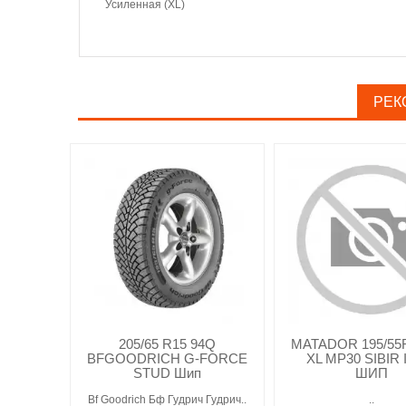
Усиленная (XL)
РЕК
205/65 R15 94Q
MATADOR 195/55R
BFGOODRICH G-FORCE
XL MP30 SIBIR 
STUD Шип
ШИП
Bf Goodrich Бф Гудрич Гудрич..
..