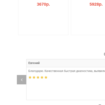
3670р.
5928р.
:06
Евгений
Благодарю. Качественная быстрая диагностика, выявили
о