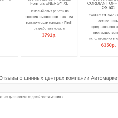
Formula ENERGY XL
CORDIANT OFF
OS-501
.
Немалый опыт работы на
Cordiant Off Road O
спортивном поприще позволил
летние шин
конструкторам компании Pirelli
предназначенны
разработать модель
преимуществен
3791р.
использования в у
6350р.
Отзывы о шинных центрах компании Автомарке
атная диагностика ходовой части машины