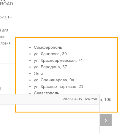
 ROAD
S-501 -
ы
е для
ного
словия
Симферополь
ул. Данилова, 39
ул. Красноармейская, 74
ул. Бородина, 57
Ялта
ул. Спендиарова, 9а
ул. Красных партизан, 21
т
Севастополь
ул. Индустриальная / Стахановцев, 10б
2022-04-05 16:47:50
В
Ди
по
Р