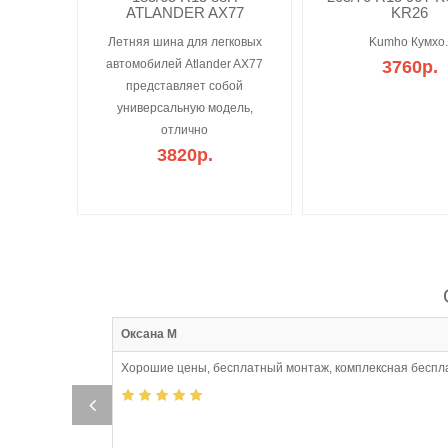
ATLANDER AX77
KR26
Летняя шина для легковых
Kumho Кумхо.
автомобилей Atlander AX77
3760р.
представляет собой
универсальную модель,
отлично
3820р.
:10
Оксана М
Хорошие цены, бесплатный монтаж, комплексная беспл