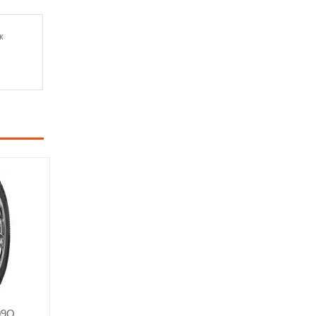
к
09Q