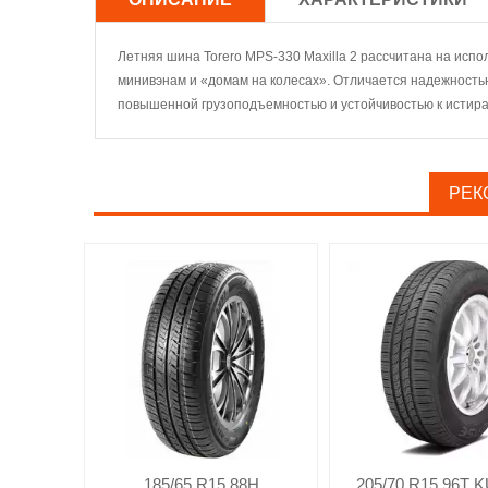
Летняя шина Torero MPS-330 Maxilla 2 рассчитана на испо
минивэнам и «домам на колесах». Отличается надежностью
повышенной грузоподъемностью и устойчивостью к истир
РЕК
185/65 R15 88H
205/70 R15 96T