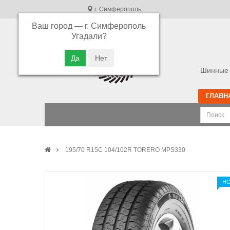
г. Симферополь
Ваш город —
г. Симферополь
В связи с высокой загрузкой операторов
Угадали?
просьба оставлять ваши заказы в корзине.
Приносим свои извинения
Шинные 
ГЛАВН
195/70 R15C 104/102R TORERO MPS330
Н