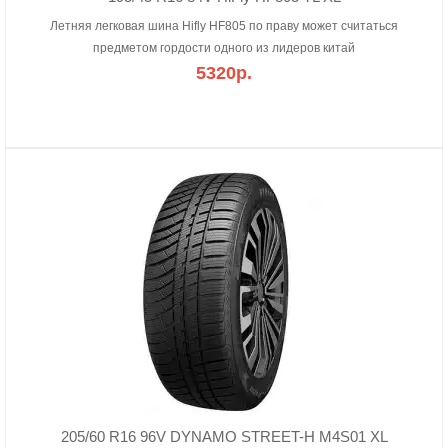
Летняя легковая шина Hifly HF805 по праву может считаться
предметом гордости одного из лидеров китай
5320р.
205/60 R16 96V DYNAMO STREET-H M4S01 XL