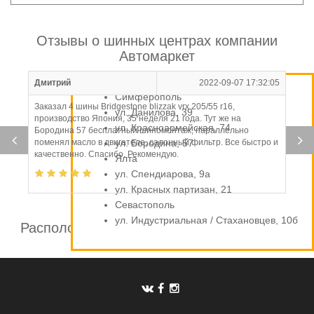
Отзывы о шинных центрах компании
Автомаркет
Дмитрий
2022-09-07 17:32:05
Симферополь
Заказал 4 шины Bridgestone blizzak vrx 205/55 r16,
ул. Данилова, 39
производство Япония, 35 неделя 21 года. Тут же на
ул. Красноармейская, 74
Бородина 57 бесплатный шиномонтаж, параллельно
поменял масло в двигателе, салонный фильтр. Все быстро и
ул. Бородина, 57
качественно. Спасибо. Рекомендую.
Ялта
ул. Спендиарова, 9а
ул. Красных партизан, 21
Севастополь
ул. Индустриальная / Стахановцев, 10б
Расположение шинных центров компании
Автомаркет