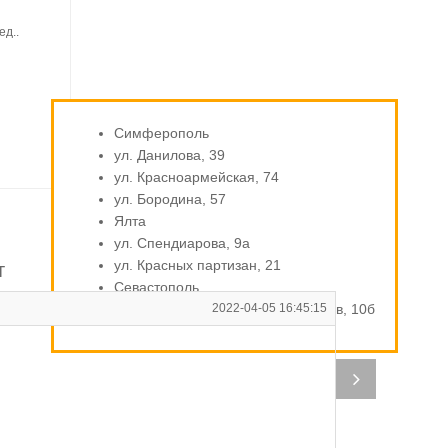
ед..
Симферополь
ул. Данилова, 39
ул. Красноармейская, 74
ул. Бородина, 57
Ялта
ул. Спендиарова, 9а
ул. Красных партизан, 21
т
Севастополь
ул. Индустриальная / Стахановцев, 10б
2022-04-05 16:45:15
В
Ис
на
бе