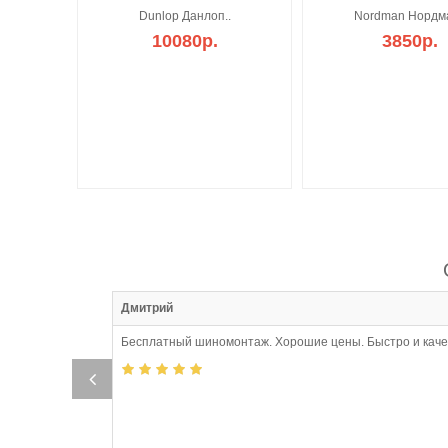
Dunlop Данлоп..
Nordman Нордма
10080р.
3850р.
:57
Дмитрий
Бесплатный шиномонтаж. Хорошие цены. Быстро и кач