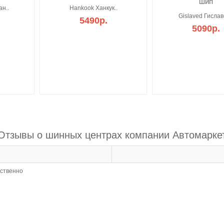
шип
н..
Hankook Ханкук..
Gislaved Гислав
5490р.
5090р.
Отзывы о шинных центрах компании Автомарке
ественно