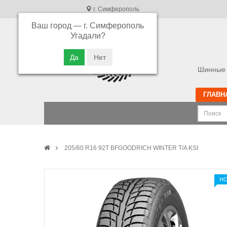
г. Симферополь
Ваш город —
г. Симферополь
В связи с высокой загрузкой операторов
Угадали?
просьба оставлять ваши заказы в корзине.
Приносим свои извинения
Шинные 
ГЛАВН
205/60 R16 92T BFGOODRICH WINTER T/A KSI
Н