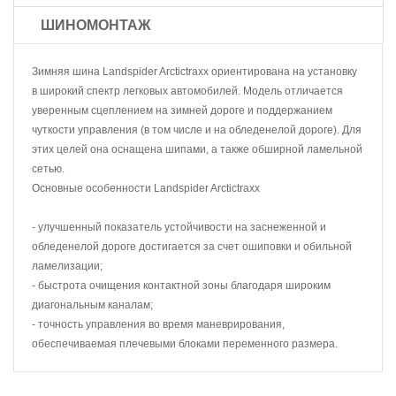
ШИНОМОНТАЖ
Зимняя шина Landspider Arctictraxx ориентирована на установку
в широкий спектр легковых автомобилей. Модель отличается
уверенным сцеплением на зимней дороге и поддержанием
чуткости управления (в том числе и на обледенелой дороге). Для
этих целей она оснащена шипами, а также обширной ламельной
сетью.
Основные особенности Landspider Arctictraxx
- улучшенный показатель устойчивости на заснеженной и
обледенелой дороге достигается за счет ошиповки и обильной
ламелизации;
- быстрота очищения контактной зоны благодаря широким
диагональным каналам;
- точность управления во время маневрирования,
обеспечиваемая плечевыми блоками переменного размера.