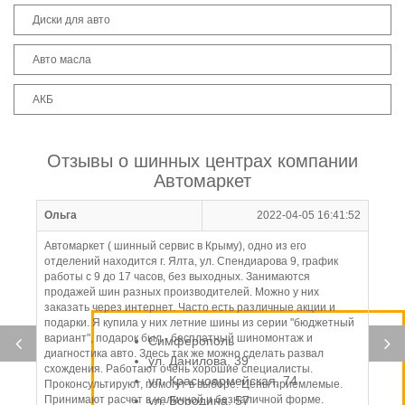
Диски для авто
Авто масла
АКБ
Отзывы о шинных центрах компании
Автомаркет
Ольга
2022-04-05 16:41:52
Автомаркет ( шинный сервис в Крыму), одно из его
отделений находится г. Ялта, ул. Спендиарова 9, график
работы с 9 до 17 часов, без выходных. Занимаются
продажей шин разных производителей. Можно у них
заказать через интернет. Часто есть различные акции и
подарки. Я купила у них летние шины из серии "бюджетный
вариант", подарок был - бесплатный шиномонтаж и
Симферополь
диагностика авто. Здесь так же можно сделать развал
ул. Данилова, 39
схождения. Работают очень хорошие специалисты.
ул. Красноармейская, 74
Проконсультируют, помогут в выборе. Цены приемлемые.
Принимают расчет в наличной и безналичной форме.
ул. Бородина, 57