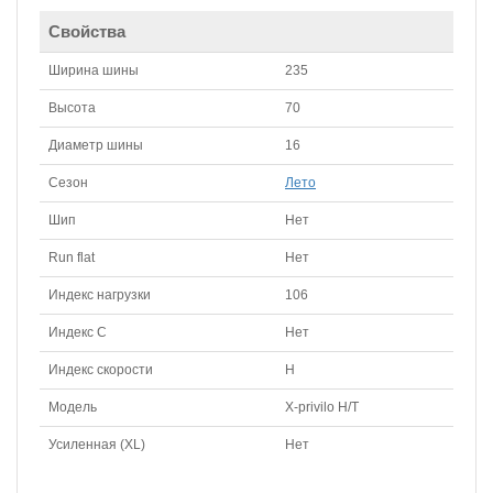
Свойства
Ширина шины
235
Высота
70
Диаметр шины
16
Сезон
Лето
Шип
Нет
Run flat
Нет
Индекс нагрузки
106
Индекс С
Нет
Индекс скорости
H
Модель
X-privilo H/T
Усиленная (XL)
Нет