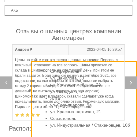
АКБ
Отзывы о шинных центрах компании
Автомаркет
Андрей Р
2022-04-05 16:39:57
Цены на сайте соответствуют ценам в магазине Персонал
вежливый, отвечают на все вопросы Шины привезли со
склада в Симферополе на следующий день, при этом не
Симферополь
брали задаток. Брал зимнюю резину в сентябре 2021, все
ул. Данилова, 39
подсказали, на все вопросы ответили, помогли выбрать
ул. Красноармейская, 74
между 2 вариантами (причем сами предложили более
дешевый, не пытались впарить тот, что дороже).
ул. Бородина, 57
Шиномонтаж идет в подарок, сказали сделают уже когда
Ялта
приеду менять, после дополню отзыв. Рекомендую магазин.
ул. Спендиарова, 9а
Пирелли центр около ТЦ FM Симферополь
ул. Красных партизан, 21
Севастополь
ул. Индустриальная / Стахановцев, 10б
Расположение шинных центров компании
Автомаркет