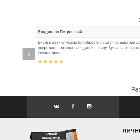
:06
Владислав Петровский
Диски и резину можно приобрести поштучно. Быстрая д
о
поврежденного колеса и диск и резину. Буквально за ча
Рекомендую
Ра
ЛИЧН