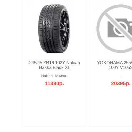
245/45 ZR19 102Y Nokian
YOKOHAMA 255/
Hakka Black XL
100Y V105
Nokian Нокиан..
..
11380р.
20395р.