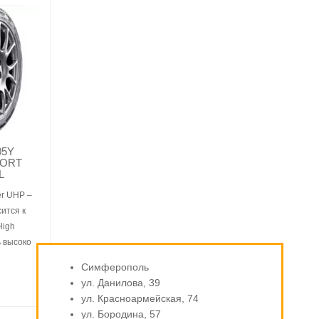
05Y
PORT
L
er UHP –
ится к
High
ь высоко
Симферополь
ул. Данилова, 39
ул. Красноармейская, 74
ул. Бородина, 57