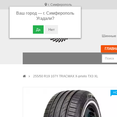
г. Симферополь
Ваш город —
г. Симферополь
В связи с высокой загрузкой операторов
Угадали?
просьба оставлять ваши заказы в корзине.
Приносим свои извинения
Шинные 
ГЛАВН
255/50 R19 107Y TRACMAX X-privilo TX3 XL
Н