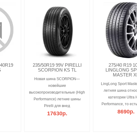
40R19
235/50R19 99V PIRELLI
275/40 R19 1
S
SCORPION KS TL
LINGLONG S
MASTER X
Новая шина SCORPION—
LingLong Sport Mast
новейшие
летняя шина относ
высокопроизводительные (High
категории Ultra 
Performance) летние шины
Performance, то ест
Pirelli для внед
8690р.
17630р.