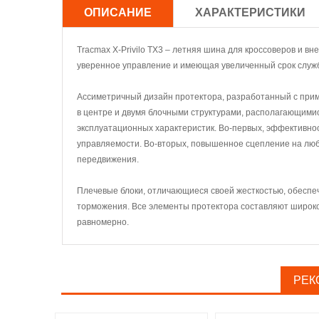
ОПИСАНИЕ
ХАРАКТЕРИСТИКИ
Tracmax X-Privilo TX3 – летняя шина для кроссоверов и 
уверенное управление и имеющая увеличенный срок служ
Ассиметричный дизайн протектора, разработанный с при
в центре и двумя блочными структурами, располагающимися
эксплуатационных характеристик. Во-первых, эффективнос
управляемости. Во-вторых, повышенное сцепление на любо
передвижения.
Плечевые блоки, отличающиеся своей жесткостью, обеспеч
торможения. Все элементы протектора составляют широко
равномерно.
РЕК