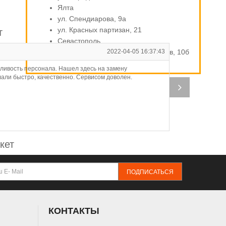
Ялта
ул. Спендиарова, 9а
ул. Красных партизан, 21
т
Севастополь
ул. Индустриальная / Стахановцев, 10б
2022-04-05 16:37:43
А
ливость персонала. Нашел здесь на замену
Ну
лали быстро, качественно. Сервисом доволен.
на
от
кет
ПОДПИСАТЬСЯ
КОНТАКТЫ