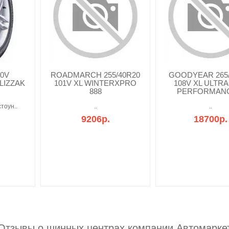
10V
ROADMARCH 255/40R20
GOODYEAR 265/
LIZZAK
101V XL WINTERXPRO
108V XL ULTR
888
PERFORMANC
тоун..
..
..
9206р.
18700р.
Отзывы о шинных центрах компании Автомарке