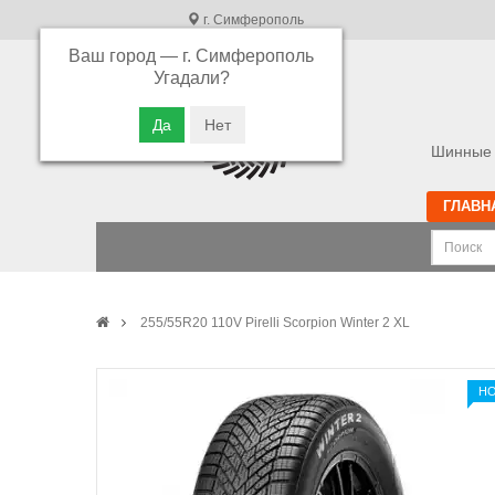
г. Симферополь
Ваш город —
г. Симферополь
В связи с высокой загрузкой операторов
Угадали?
просьба оставлять ваши заказы в корзине.
Приносим свои извинения
Шинные 
ГЛАВН
255/55R20 110V Pirelli Scorpion Winter 2 XL
Н