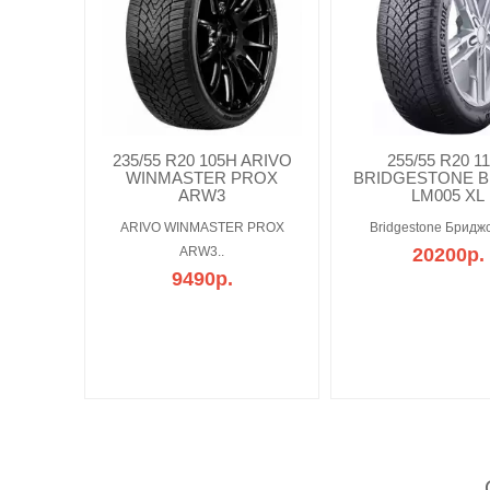
235/55 R20 105H ARIVO
255/55 R20 1
WINMASTER PROX
BRIDGESTONE B
ARW3
LM005 XL
ARIVO WINMASTER PROX
Bridgestone Бриджс
ARW3..
20200р.
9490р.