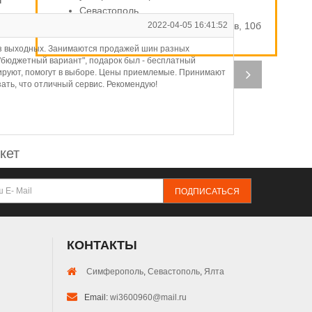
Севастополь
ул. Индустриальная / Стахановцев, 10б
2022-04-05 16:41:52
А
 без выходных. Занимаются продажей шин разных
Ну
 "бюджетный вариант", подарок был - бесплатный
на
тируют, помогут в выборе. Цены приемлемые. Принимают
от
ать, что отличный сервис. Рекомендую!
кет
ПОДПИСАТЬСЯ
КОНТАКТЫ
Симферополь
,
Севастополь
,
Ялта
Email:
wi3600960@mail.ru