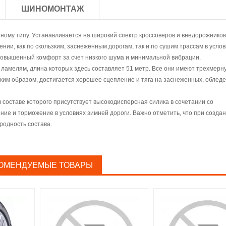
ШИНОМОНТАЖ
онному типу. Устанавливается на широкий спектр кроссоверов и внедорожников
ии, как по скользким, заснеженным дорогам, так и по сушим трассам в усло
повышенный комфорт за счет низкого шума и минимальной вибрации.
ламелям, длина которых здесь составляет 51 метр. Все они имеют трехмерн
Таким образом, достигается хорошее сцепление и тяга на заснеженных, облед
 составе которого присутствует высокодисперсная силика в сочетании со
ие и торможение в условиях зимней дороги. Важно отметить, что при созда
родность состава.
ОМЕНДУЕМЫЕ ТОВАРЫ