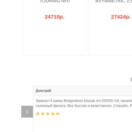
TOURING NF0
ASYMMETRIC 3 
..
..
24710р.
27424р.
:51
Дмитрий
Заказал 4 шины Bridgestone blizzak vrx 205/55 r16, пр
салонный фильтр. Все быстро и качественно. Спасибо. 