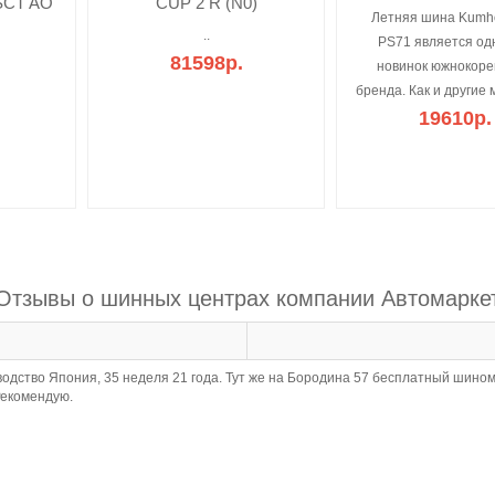
SCT AO
CUP 2 R (N0)
Летняя шина Kumho
..
PS71 является од
81598р.
новинок южнокоре
бренда. Как и другие 
19610р.
Отзывы о шинных центрах компании Автомарке
оизводство Япония, 35 неделя 21 года. Тут же на Бородина 57 бесплатный шин
Рекомендую.