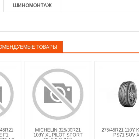
ШИНОМОНТАЖ
ОМЕНДУЕМЫЕ ТОВАРЫ
45R21
MICHELIN 325/30R21
275/45R21 110Y
E F1
108Y XL PILOT SPORT
PS71 SUV 