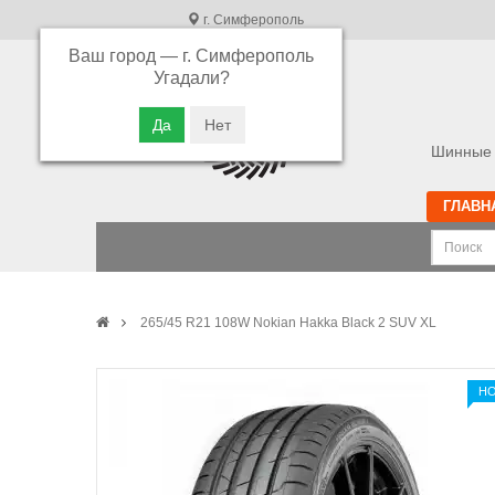
г. Симферополь
Ваш город —
г. Симферополь
В связи с высокой загрузкой операторов
Угадали?
просьба оставлять ваши заказы в корзине.
Приносим свои извинения
Шинные 
ГЛАВН
265/45 R21 108W Nokian Hakka Black 2 SUV XL
Н