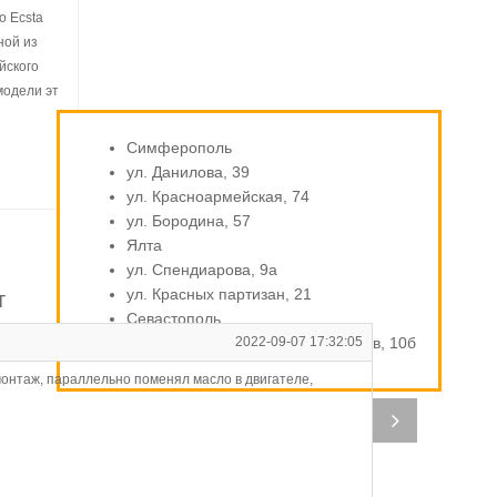
 Ecsta
ной из
йского
модели эт
Симферополь
ул. Данилова, 39
ул. Красноармейская, 74
ул. Бородина, 57
Ялта
ул. Спендиарова, 9а
ул. Красных партизан, 21
т
Севастополь
ул. Индустриальная / Стахановцев, 10б
2022-09-07 17:32:05
А
омонтаж, параллельно поменял масло в двигателе,
Ку