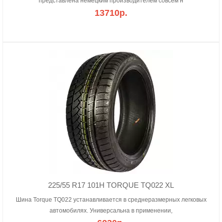
представлена немецким производителем совсем н
13710р.
225/55 R17 101H TORQUE TQ022 XL
Шина Torque TQ022 устанавливается в среднеразмерных легковых
автомобилях. Универсальна в применении,