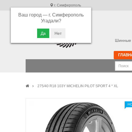
г. Симферополь
Ваш город —
г. Симферополь
В связи с высокой загрузкой операторов
Угадали?
просьба оставлять ваши заказы в корзине.
Приносим свои извинения
Шинные 
ГЛАВН
275/40 R18 103Y MICHELIN PILOT SPORT 4 * XL
Н