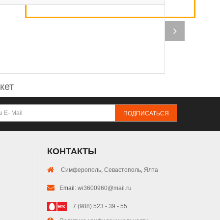
Ис
на
бе
кет
ПОДПИСАТЬСЯ
КОНТАКТЫ
Симферополь
,
Севастополь
,
Ялта
Email:
wi3600960@mail.ru
+7 (988) 523 - 39 - 55