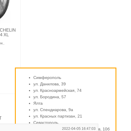
ICHELIN
4 XL
н..
Симферополь
ул. Данилова, 39
ул. Красноармейская, 74
ул. Бородина, 57
Ялта
ул. Спендиарова, 9а
ул. Красных партизан, 21
т
Севастополь
ул. Индустриальная / Стахановцев, 10б
2022-04-05 16:47:03
В