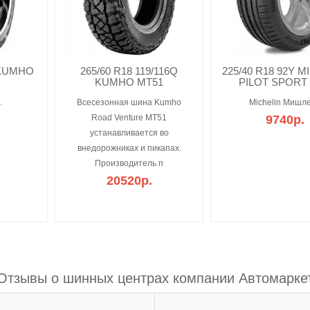
 KUMHO
265/60 R18 119/116Q
225/40 R18 92Y M
KUMHO MT51
PILOT SPORT 
.
Всесезонная шина Kumho
Michelin Мишле
Road Venture MT51
9740р.
устанавливается во
внедорожниках и пикапах.
Производитель п
20520р.
Отзывы о шинных центрах компании Автомарке