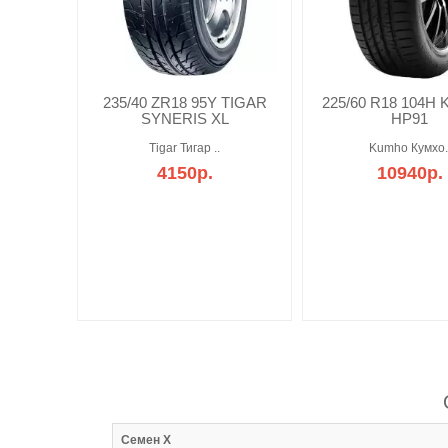
235/40 ZR18 95Y TIGAR
225/60 R18 104H
SYNERIS XL
HP91
Tigar Тигар ..
Kumho Кумхо.
4150р.
10940р.
:37
Семен Х