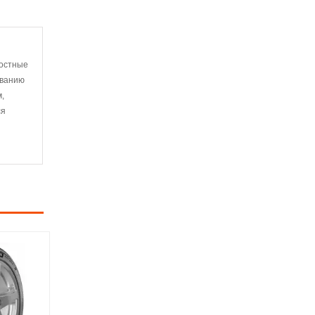
ростные
ованию
,
ся