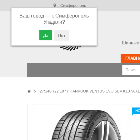
г. Симферополь
Ваш город —
г. Симферополь
В связи с высокой загрузкой операторов
Угадали?
просьба оставлять ваши заказы в корзине.
Приносим свои извинения
Шинные 
ГЛАВН
275/40R22 107Y HANKOOK VENTUS EVO SUV K137A XL
Н