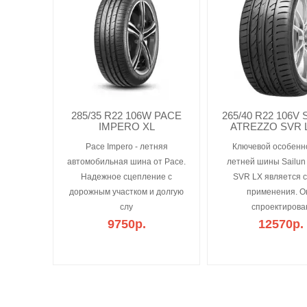
285/35 R22 106W PACE
265/40 R22 106V
IMPERO XL
ATREZZO SVR 
Pace Impero - летняя
Ключевой особенн
автомобильная шина от Pace.
летней шины Sailun 
Надежное сцепление с
SVR LX является 
дорожным участком и долгую
применения. О
слу
спроектирова
9750р.
12570р.