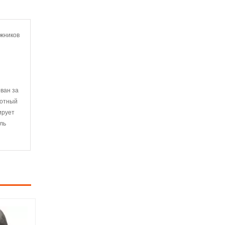
ожников
ван за
лотный
ирует
ль