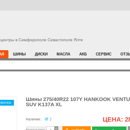
центры в Симферополе Севастополе Ялте
АЯ
ШИНЫ
ДИСКИ
МАСЛА
АКБ
СЕРВИС
ОТЗ
Шины 275/40R22 107Y HANKOOK VENT
ОВИНКА
SUV K137A XL
ЦЕНА:
2
Наличие:
2
+