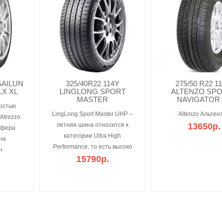
 SAILUN
325/40R22 114Y
275/50 R22 1
LX XL
LINGLONG SPORT
ALTENZO SP
MASTER
NAVIGATOR 
остью
LingLong Sport Master UHP –
Altenzo Альтенз
Atrezzo
летняя шина относится к
13650р.
сфера
категории Ultra High
на
Performance, то есть высоко
н
15790р.