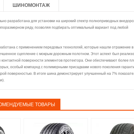
ШИНОМОНТАЖ
ьно разработана для установки на широкий спектр полноприводных внедор
 типоразмерном ряду, позволяя подбирать оптимальный вариант под любой
работана с применением передовых технологий, которые нашли отражение в
лучшенное сцепление с мокрым дорожным полотном. Этот аспект был реализо
ы контактной поверхности элементов протектора. Они обеспечивают более п
вторых, особый компаунд с полимерными присадками нового поколения гарант
окрой поверхностью. В итоге шина демонстрирует улучшенный на 7% показате
и).
ОМЕНДУЕМЫЕ ТОВАРЫ