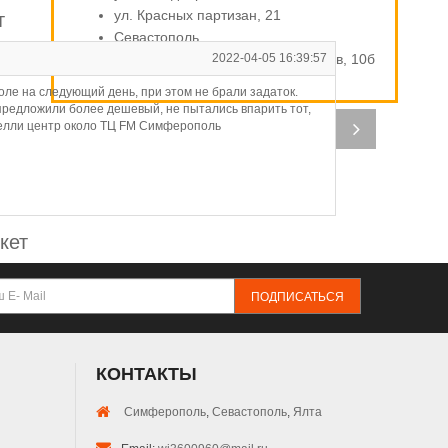
ул. Красных партизан, 21
т
Севастополь
ул. Индустриальная / Стахановцев, 10б
2022-04-05 16:39:57
Д
ле на следующий день, при этом не брали задаток.
Оп
 предложили более дешевый, не пытались впарить тот,
ирелли центр около ТЦ FM Симферополь
кет
ПОДПИСАТЬСЯ
КОНТАКТЫ
Симферополь
,
Севастополь
,
Ялта