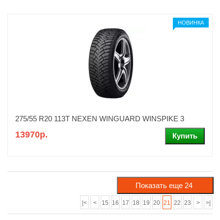
НОВИНКА
275/55 R20 113T NEXEN WINGUARD WINSPIKE 3
13970р.
|<
<
15
16
17
18
19
20
21
22
23
>
>|