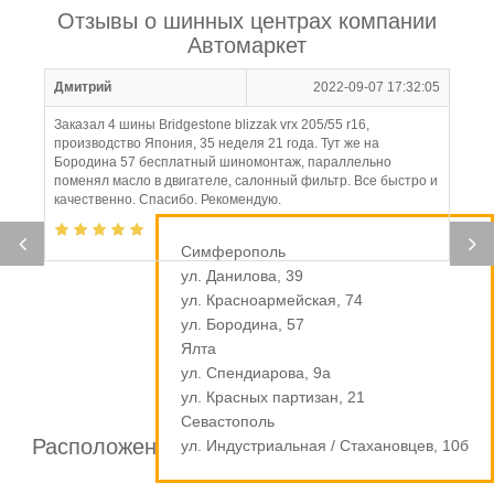
Отзывы о шинных центрах компании
Автомаркет
Дмитрий
2022-09-07 17:32:05
Заказал 4 шины Bridgestone blizzak vrx 205/55 r16,
производство Япония, 35 неделя 21 года. Тут же на
Бородина 57 бесплатный шиномонтаж, параллельно
поменял масло в двигателе, салонный фильтр. Все быстро и
качественно. Спасибо. Рекомендую.
Симферополь
ул. Данилова, 39
ул. Красноармейская, 74
ул. Бородина, 57
Ялта
ул. Спендиарова, 9а
ул. Красных партизан, 21
Севастополь
Расположение шинных центров компании
ул. Индустриальная / Стахановцев, 10б
Автомаркет