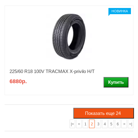
НОВИНКА
225/60 R18 100V TRACMAX X-privilo H/T
6880р.
|<
<
1
2
3
4
5
6
>
>|