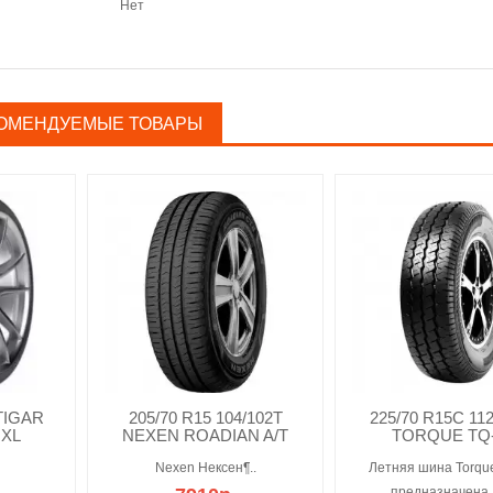
Нет
ОМЕНДУЕМЫЕ ТОВАРЫ
 TIGAR
205/70 R15 104/102T
225/70 R15C 11
 XL
NEXEN ROADIAN A/T
TORQUE TQ
Nexen Нексен¶..
Летняя шина Torqu
предназначена