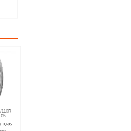
2/110R
-05
e TQ-05
 для