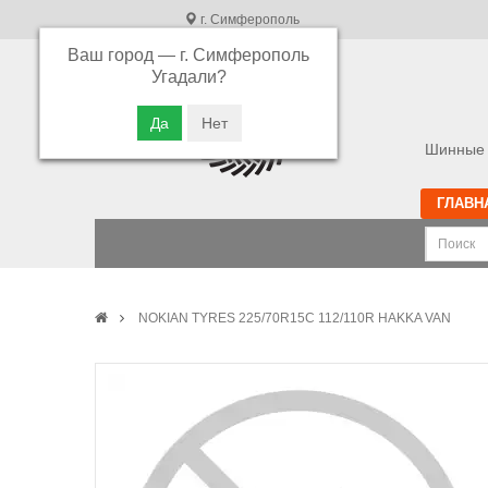
г. Симферополь
Ваш город —
г. Симферополь
В связи с высокой загрузкой операторов
Угадали?
просьба оставлять ваши заказы в корзине.
Приносим свои извинения
Шинные 
ГЛАВН
NOKIAN TYRES 225/70R15C 112/110R HAKKA VAN