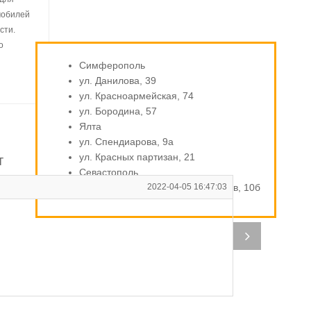
мобилей
сти.
о
Симферополь
ул. Данилова, 39
ул. Красноармейская, 74
ул. Бородина, 57
Ялта
ул. Спендиарова, 9а
ул. Красных партизан, 21
т
Севастополь
ул. Индустриальная / Стахановцев, 10б
2022-04-05 16:47:03
В
Ди
по
Р