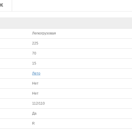
Ж
Легкогрузовая
225
70
15
Лето
Нет
Нет
112/110
Да
R