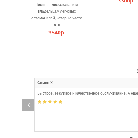
3300р.
Touring адресована тем
владельцам легковых
автомобилей, которые часто
отп
3540р.
:06
Семен Х
Быстрое, вежливое и качественное обслуживание. А еще
о