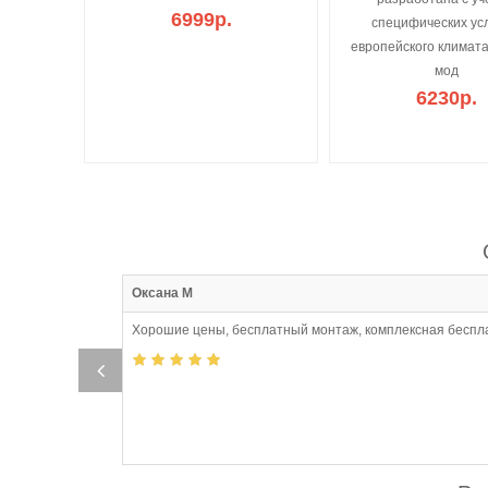
6999р.
специфических ус
европейского климата
мод
6230р.
:37
Оксана М
Хорошие цены, бесплатный монтаж, комплексная беспл
,