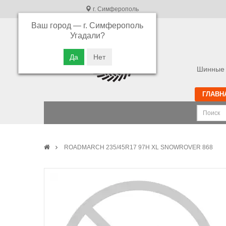
г. Симферополь
Ваш город —
г. Симферополь
В связи с высокой загрузкой операторов
Угадали?
просьба оставлять ваши заказы в корзине.
Приносим свои извинения
Шинные 
ГЛАВН
ROADMARCH 235/45R17 97H XL SNOWROVER 868