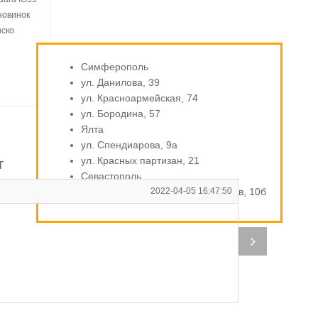
новинок
нско
Симферополь
ул. Данилова, 39
ул. Красноармейская, 74
ул. Бородина, 57
Ялта
ул. Спендиарова, 9а
ул. Красных партизан, 21
т
Севастополь
ул. Индустриальная / Стахановцев, 10б
2022-04-05 16:47:50
Г
От