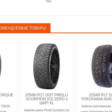
Нет
ОМЕНДУЕМЫЕ ТОВАРЫ
 TORQUE
225/60 R17 103T PIRELLI
215/60 R17 1
SCORPION ICE ZERO 2
YOKOHAMA iG65 
ШИП XL
e TQ026
Зимняя шипованная 
Зимняя шина Pirelli Scorpion Ice
етом
шина Yokohama Ice G