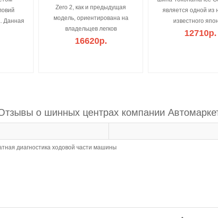
Zero 2, как и предыдущая
ловий
является одной из 
модель, ориентирована на
. Данная
известного япо
владельцев легков
12710р.
16620р.
Отзывы о шинных центрах компании Автомарке
атная диагностика ходовой части машины