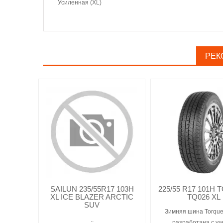
Усиленная (XL)
РЕК
SAILUN 235/55R17 103H
225/55 R17 101H
XL ICE BLAZER ARCTIC
TQ026 XL
SUV
Зимняя шина Torqu
..
разработана с уч