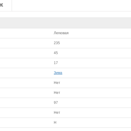
Ж
Легковая
235
45
17
Зима
Нет
Нет
97
Нет
H