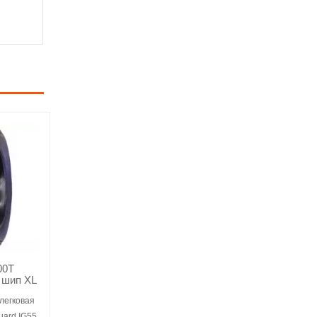
00T
шип XL
легковая
uard IG55