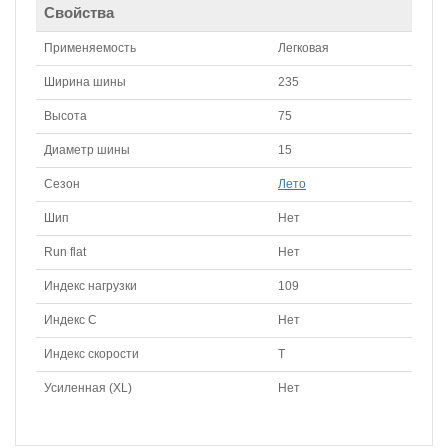
Свойства
Применяемость
Легковая
Ширина шины
235
Высота
75
Диаметр шины
15
Сезон
Лето
Шип
Нет
Run flat
Нет
Индекс нагрузки
109
Индекс С
Нет
Индекс скорости
T
Усиленная (XL)
Нет