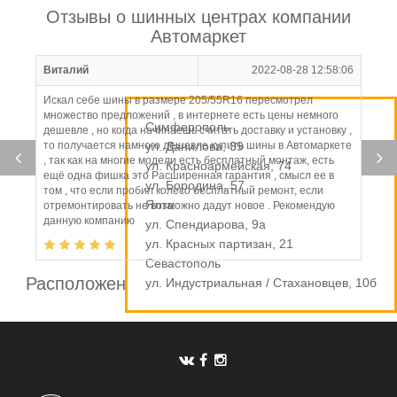
Отзывы о шинных центрах компании
Автомаркет
Виталий
2022-08-28 12:58:06
Искал себе шины в размере 205/55R16 пересмотрел
множество предложений , в интернете есть цены немного
Симферополь
дешевле , но когда начинаешь считать доставку и установку ,
то получается намного дешевле купить шины в Автомаркете
ул. Данилова, 39
, так как на многие модели есть бесплатный монтаж, есть
ул. Красноармейская, 74
ещё одна фишка это Расширенная гарантия , смысл ее в
ул. Бородина, 57
том , что если пробил колесо бесплатный ремонт, если
Ялта
отремонтировать не возможно дадут новое . Рекомендую
данную компанию
ул. Спендиарова, 9а
ул. Красных партизан, 21
Севастополь
Расположение шинных центров компании
ул. Индустриальная / Стахановцев, 10б
Автомаркет