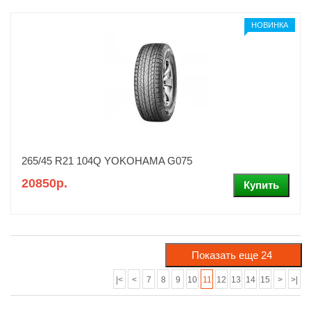
НОВИНКА
265/45 R21 104Q YOKOHAMA G075
20850р.
|<
<
7
8
9
10
11
12
13
14
15
>
>|