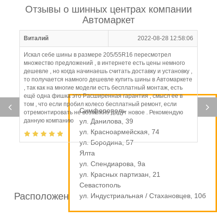
Отзывы о шинных центрах компании
Автомаркет
Виталий
2022-08-28 12:58:06
Искал себе шины в размере 205/55R16 пересмотрел
множество предложений , в интернете есть цены немного
дешевле , но когда начинаешь считать доставку и установку ,
то получается намного дешевле купить шины в Автомаркете
, так как на многие модели есть бесплатный монтаж, есть
ещё одна фишка это Расширенная гарантия , смысл ее в
том , что если пробил колесо бесплатный ремонт, если
Симферополь
отремонтировать не возможно дадут новое . Рекомендую
данную компанию
ул. Данилова, 39
ул. Красноармейская, 74
ул. Бородина, 57
Ялта
ул. Спендиарова, 9а
ул. Красных партизан, 21
Севастополь
Расположение шинных центров компании
ул. Индустриальная / Стахановцев, 10б
Автомаркет