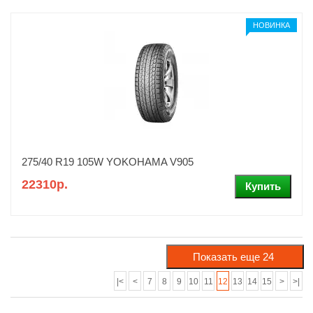
НОВИНКА
275/40 R19 105W YOKOHAMA V905
22310р.
|<
<
7
8
9
10
11
12
13
14
15
>
>|